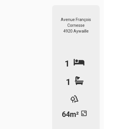
Avenue François
Cornesse
4920 Aywaille
1
1
64m²