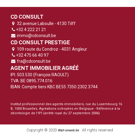
CD CONSULT
32 avenue Laboulle - 4130 Tilff
+32 4 222 21 21
immo@cdconsult.be
CD CONSULT PRESTIGE
109 route du Condroz - 4031 Angleur
+32 475 66 40 97
fra@cdconsult.be
AGENT IMMOBILIER AGRÉÉ
IPI: 503.530 (François RAOULT)
TVA: BE 0895.774.016
IBAN: Compte tiers KBC BE55 7350 2302 3744
Institut professionnel des agents immobiliers, rue du Luxembourg 16
B, 1000 Bruxelles. Agréations octroyées en Belgique -
Référence à la
déontologie de l’IPI
(arrêté royal du 27 septembre 2006)
Copyright © 2023
All rights reserved
Wall-onweb.be